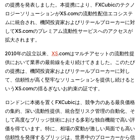
の提携を発表しました。本提携により、FXCubicのテクノ
ロジーソリューションがXS.comの流動性配信エコシステ
ムに統合され、機関投資家およびリテールブローカーに対
してXS.comのプレミアム流動性サービスへのアクセスが
拡大されます。
2010年の設立以来、
XS
.comはマルチアセットの流動性提
供において業界の最前線を走り続けてきました。このたび
の提携は、機関投資家およびリテールブローカーに対し
て、信頼性が高く堅牢なソリューションを提供し続けると
いうXS.comの揺るぎないお約束の証です。
ロンドンに本拠を置くFXCubicは、競争力のある最良価格
の集約、深い流動性提供、統合型リスク管理の自動化、そ
して高度なブリッジ技術における多彩な独自機能で高い評
価を得ています。特に、相場の変動が激しい局面でも高い
信頼性を発揮するブリッジは、世界中のブローカーから信